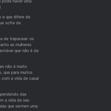
e pode haver uma
.
 e que difere de
que sofre de
a de trapacear: os
anto as mulheres
estável que não é da
es não é muito
o, que para muitos
s com a vida de casal
dependendo das
om a vida de seu
uelas que sentem uma