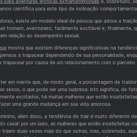
os para aventuras eróticas extramatrimoniais
e, sobretudo, s
enos científica para este tipo de inclinação comportamental
ores, existe um modelo ideal de pessoa que adora a traição
ser homem, aventureiro, facilmente excitável e, finalmente, 
l em relação ao desempenho sexual.
nse
mostra que existem diferenças significativas na tendênci
pensos a trapacear dependendo de sua personalidade, enqu
a trapacear por causa de um relacionamento com o parceiro 
 ter em mente que, de modo geral, a porcentagem de traidor
is sexos, o que pode ser uma surpresa: isto significa, de fat
mente excitados, há muitas mulheres que estão insatisfeita
 fazer uma grande mudança em sua vida amorosa.
minino, além disso, a tendência de trair é muito diferente 
 do casal: por um lado, as mulheres que estão insatisfeitas c
e traem duas vezes mais do que outras, mas, sobretudo, aq